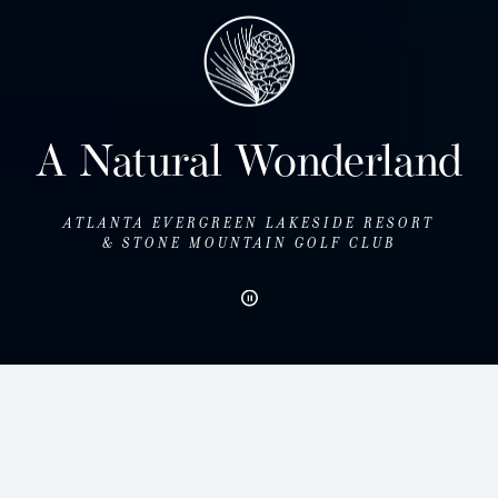
GENERIEKE
VIAGRA
WORDT
GEBRUIKT
OM
ERECTIESTOORNISSEN
BIJ
A Natural Wonderland
VOLWASSEN
MANNEN
TE
ATLANTA EVERGREEN LAKESIDE RESORT
BEHANDELEN.
& STONE MOUNTAIN GOLF CLUB
JE
KUNT
VOOR
MANNEN
VIAGRA
KOPEN
ZONDER
RECEPT
ONLINE
IN
NEDERLAND,
MET
EEN